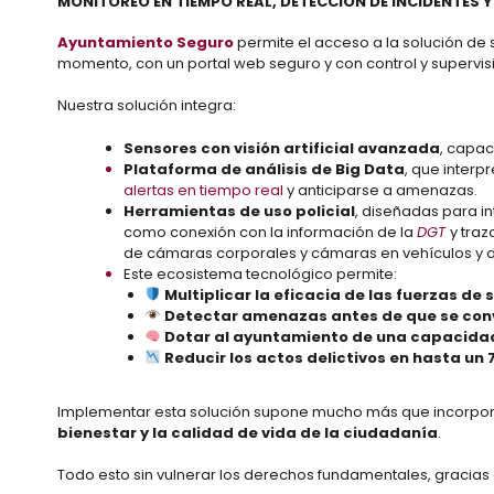
MONITOREO EN TIEMPO REAL, DETECCIÓN DE INCIDENTES 
Ayuntamiento Seguro
permite el acceso a la solución de 
momento, con un portal web seguro y con control y supervis
Nuestra solución integra:
Sensores con visión artificial avanzada
, capa
Plataforma de análisis de Big Data
, que interp
alertas en tiempo real
y anticiparse a amenazas
.
Herramientas de uso policial
, diseñadas para in
como conexión con la información de la
DGT
y traz
de cámaras corporales y cámaras en vehículos y dr
Este ecosistema tecnológico permite:
Multiplicar la eficacia de las fuerzas de
Detectar amenazas antes de que se conv
Dotar al ayuntamiento de una capacidad 
Reducir los actos delictivos en hasta un 
Implementar esta solución supone mucho más que incorpor
bienestar y la calidad de vida de la ciudadanía
.
Todo esto sin vulnerar los derechos fundamentales, gracias