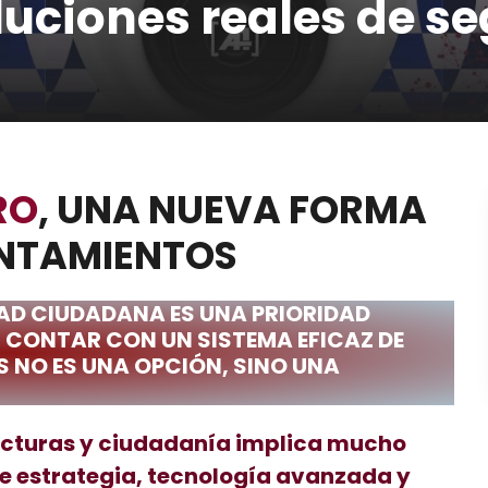
luciones reales de s
RO
, UNA NUEVA FORMA
UNTAMIENTOS
DAD CIUDADANA ES UNA PRIORIDAD
 CONTAR CON UN SISTEMA EFICAZ DE
S NO ES UNA OPCIÓN, SINO UNA
ructuras y ciudadanía implica mucho
ere estrategia, tecnología avanzada y