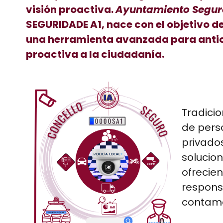
visión proactiva.
Ayuntamiento Segur
SEGURIDADE A1, nace con el objetivo d
una herramienta avanzada para antici
proactiva a la ciudadanía.
Tradicio
de pers
privado
solucio
ofrecie
respons
contamo